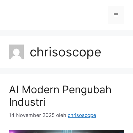
Langsung
ke
Menu
isi
chrisoscope
AI Modern Pengubah
Industri
14 November 2025
oleh
chrisoscope