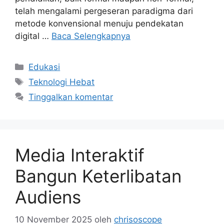
telah mengalami pergeseran paradigma dari
metode konvensional menuju pendekatan
digital …
Baca Selengkapnya
Kategori
Edukasi
Tag
Teknologi Hebat
Tinggalkan komentar
Media Interaktif
Bangun Keterlibatan
Audiens
10 November 2025
oleh
chrisoscope