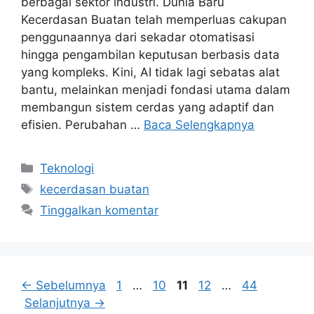
berbagai sektor industri. Dunia Baru
Kecerdasan Buatan telah memperluas cakupan
penggunaannya dari sekadar otomatisasi
hingga pengambilan keputusan berbasis data
yang kompleks. Kini, AI tidak lagi sebatas alat
bantu, melainkan menjadi fondasi utama dalam
membangun sistem cerdas yang adaptif dan
efisien. Perubahan …
Baca Selengkapnya
Kategori
Teknologi
Tag
kecerdasan buatan
Tinggalkan komentar
Halaman
Halaman
Halaman
Halaman
Halaman
←
Sebelumnya
1
…
10
11
12
…
44
Selanjutnya
→