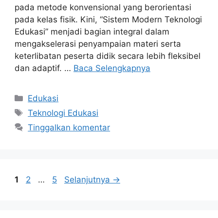
pada metode konvensional yang berorientasi
pada kelas fisik. Kini, “Sistem Modern Teknologi
Edukasi” menjadi bagian integral dalam
mengakselerasi penyampaian materi serta
keterlibatan peserta didik secara lebih fleksibel
dan adaptif. …
Baca Selengkapnya
Kategori
Edukasi
Tag
Teknologi Edukasi
Tinggalkan komentar
Halaman
Halaman
Halaman
1
2
…
5
Selanjutnya
→