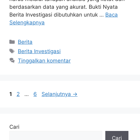
berdasarkan data yang akurat. Bukti Nyata
Berita Investigasi dibutuhkan untuk …
Baca
Selengkapnya
Kategori
Berita
Tag
Berita Investigasi
Tinggalkan komentar
Halaman
Halaman
Halaman
1
2
…
6
Selanjutnya
→
Cari
Cari