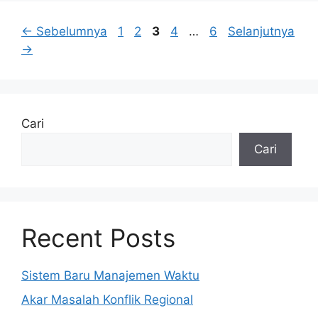
Halaman
Halaman
Halaman
Halaman
Halaman
←
Sebelumnya
1
2
3
4
…
6
Selanjutnya
→
Cari
Cari
Recent Posts
Sistem Baru Manajemen Waktu
Akar Masalah Konflik Regional