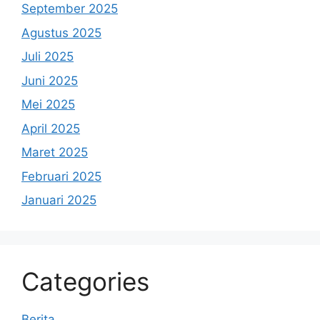
September 2025
Agustus 2025
Juli 2025
Juni 2025
Mei 2025
April 2025
Maret 2025
Februari 2025
Januari 2025
Categories
Berita