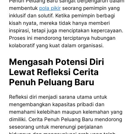
Penuh Peluang Baru sangat berpengaruh dalam
membentuk
pola pikir
seorang pemimpin yang
inklusif dan solutif. Ketika pemimpin berbagi
kisah nyata, mereka tidak hanya memberi
inspirasi, tetapi juga menciptakan kepercayaan.
Proses ini mendorong terciptanya hubungan
kolaboratif yang kuat dalam organisasi.
Mengasah Potensi Diri
Lewat Refleksi Cerita
Penuh Peluang Baru
Refleksi diri menjadi sarana utama untuk
mengembangkan kapasitas pribadi dan
memahami kelebihan maupun kelemahan yang
dimiliki. Cerita Penuh Peluang Baru mendorong
seseorang untuk merenungi perjalanan