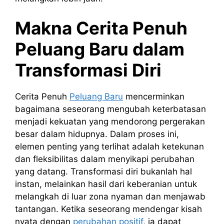
Makna Cerita Penuh
Peluang Baru dalam
Transformasi Diri
Cerita Penuh
Peluang Baru
mencerminkan
bagaimana seseorang mengubah keterbatasan
menjadi kekuatan yang mendorong pergerakan
besar dalam hidupnya. Dalam proses ini,
elemen penting yang terlihat adalah ketekunan
dan fleksibilitas dalam menyikapi perubahan
yang datang. Transformasi diri bukanlah hal
instan, melainkan hasil dari keberanian untuk
melangkah di luar zona nyaman dan menjawab
tantangan. Ketika seseorang mendengar kisah
nyata dengan
perubahan positif
, ia dapat