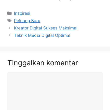
Kategori
Inspirasi
Tag
Peluang Baru
Kreator Digital Sukses Maksimal
Teknik Media Digital Optimal
Tinggalkan komentar
Komentar