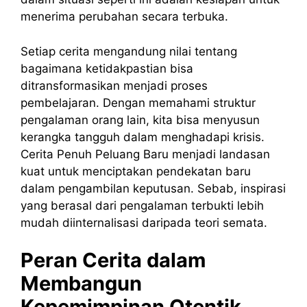
menerima perubahan secara terbuka.
Setiap cerita mengandung nilai tentang
bagaimana ketidakpastian bisa
ditransformasikan menjadi proses
pembelajaran. Dengan memahami struktur
pengalaman orang lain, kita bisa menyusun
kerangka tangguh dalam menghadapi krisis.
Cerita Penuh Peluang Baru menjadi landasan
kuat untuk menciptakan pendekatan baru
dalam pengambilan keputusan. Sebab, inspirasi
yang berasal dari pengalaman terbukti lebih
mudah diinternalisasi daripada teori semata.
Peran Cerita dalam
Membangun
Kepemimpinan Otentik