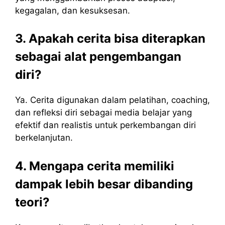
kegagalan, dan kesuksesan.
3. Apakah cerita bisa diterapkan
sebagai alat pengembangan
diri?
Ya. Cerita digunakan dalam pelatihan, coaching,
dan refleksi diri sebagai media belajar yang
efektif dan realistis untuk perkembangan diri
berkelanjutan.
4. Mengapa cerita memiliki
dampak lebih besar dibanding
teori?