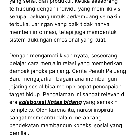
yang sehat dan produktif. Ketika seseorang
terhubung dengan individu yang memiliki visi
serupa, peluang untuk berkembang semakin
terbuka. Jaringan yang baik tidak hanya
memberi informasi, tetapi juga membentuk
sistem dukungan emosional yang kuat.
Dengan mengamati kisah nyata, seseorang
belajar cara menjalin relasi yang memberikan
dampak jangka panjang. Cerita Penuh Peluang
Baru mengajarkan bagaimana membangun
jejaring sosial bisa mempercepat pencapaian
target hidup. Pengalaman ini sangat relevan di
era
kolaborasi lintas bidang
yang semakin
kompleks. Oleh karena itu, narasi inspiratif
sangat membantu dalam merancang
pendekatan membangun koneksi sosial yang
bernilai.