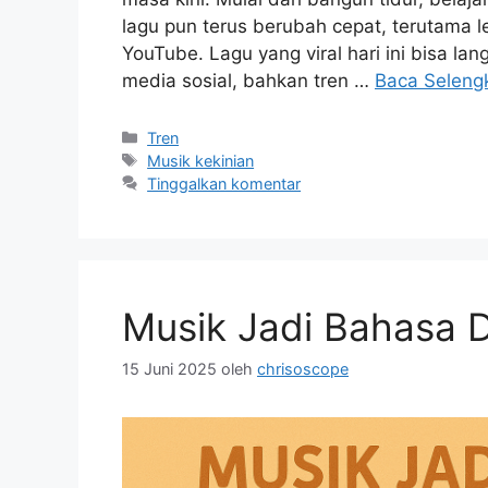
lagu pun terus berubah cepat, terutama le
YouTube. Lagu yang viral hari ini bisa la
media sosial, bahkan tren …
Baca Seleng
Kategori
Tren
Tag
Musik kekinian
Tinggalkan komentar
Musik Jadi Bahasa 
15 Juni 2025
oleh
chrisoscope