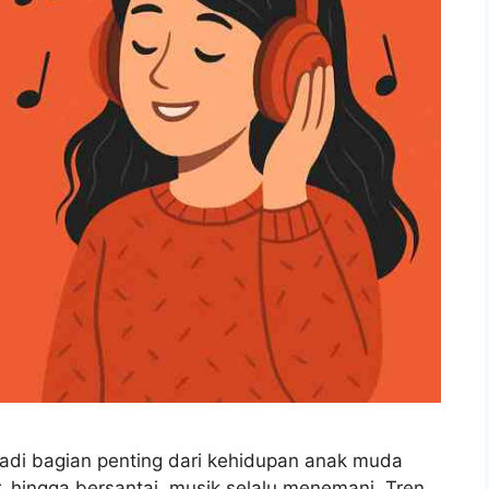
adi bagian penting dari kehidupan anak muda
ar, hingga bersantai, musik selalu menemani. Tren