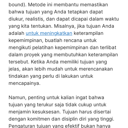
bound). Metode ini membantu memastikan
bahwa tujuan yang Anda tetapkan dapat
diukur, realistis, dan dapat dicapai dalam waktu
yang kita tentukan. Misalnya, jika tujuan Anda
adalah
untuk meningkatkan
keterampilan
kepemimpinan, buatlah rencana untuk
mengikuti pelatihan kepemimpinan dan terlibat
dalam proyek yang membutuhkan keterampilan
tersebut. Ketika Anda memiliki tujuan yang
jelas, akan lebih mudah untuk merencanakan
tindakan yang perlu di lakukan untuk
mencapainya.
Namun, penting untuk kalian ingat bahwa
tujuan yang terukur saja tidak cukup untuk
menjamin kesuksesan. Tujuan harus disertai
dengan komitmen dan disiplin diri yang tinggi.
Pengaturan tujuan yang efektif bukan hanya