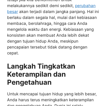
melakukannya sedikit demi sedikit,
perubahan
besar
akan terjadi dalam jangka panjang. Hal ini
berlaku dalam segala hal, mulai dari kebiasaan
membaca, berolahraga, hingga cara Anda
mengelola waktu dan energi. Kebiasaan yang
konsisten akan membuat Anda lebih dekat
dengan tujuan hidup Anda, meskipun
pencapaian tersebut tidak datang dengan
cepat.
Langkah Tingkatkan
Keterampilan dan
Pengetahuan
Untuk mencapai tujuan hidup yang lebih besar,
Anda harus terus meningkatkan keterampilan
dan pengetahuan Anda. Dunia ini selalu