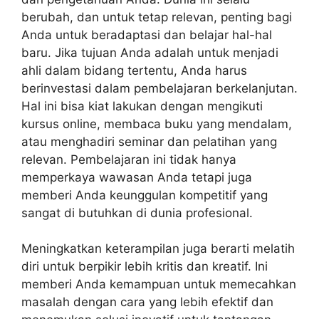
berubah, dan untuk tetap relevan, penting bagi
Anda untuk beradaptasi dan belajar hal-hal
baru. Jika tujuan Anda adalah untuk menjadi
ahli dalam bidang tertentu, Anda harus
berinvestasi dalam pembelajaran berkelanjutan.
Hal ini bisa kiat lakukan dengan mengikuti
kursus online, membaca buku yang mendalam,
atau menghadiri seminar dan pelatihan yang
relevan. Pembelajaran ini tidak hanya
memperkaya wawasan Anda tetapi juga
memberi Anda keunggulan kompetitif yang
sangat di butuhkan di dunia profesional.
Meningkatkan keterampilan juga berarti melatih
diri untuk berpikir lebih kritis dan kreatif. Ini
memberi Anda kemampuan untuk memecahkan
masalah dengan cara yang lebih efektif dan