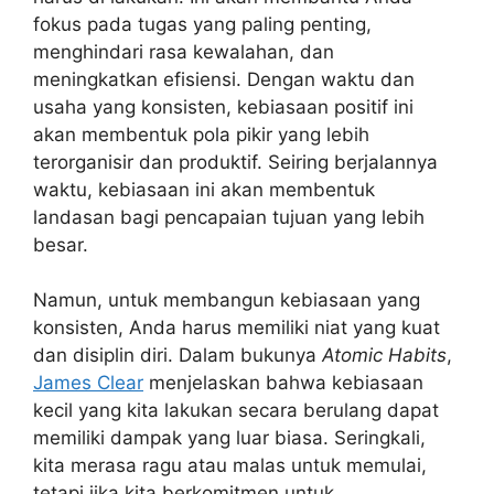
fokus pada tugas yang paling penting,
menghindari rasa kewalahan, dan
meningkatkan efisiensi. Dengan waktu dan
usaha yang konsisten, kebiasaan positif ini
akan membentuk pola pikir yang lebih
terorganisir dan produktif. Seiring berjalannya
waktu, kebiasaan ini akan membentuk
landasan bagi pencapaian tujuan yang lebih
besar.
Namun, untuk membangun kebiasaan yang
konsisten, Anda harus memiliki niat yang kuat
dan disiplin diri. Dalam bukunya
Atomic Habits
,
James Clear
menjelaskan bahwa kebiasaan
kecil yang kita lakukan secara berulang dapat
memiliki dampak yang luar biasa. Seringkali,
kita merasa ragu atau malas untuk memulai,
tetapi jika kita berkomitmen untuk