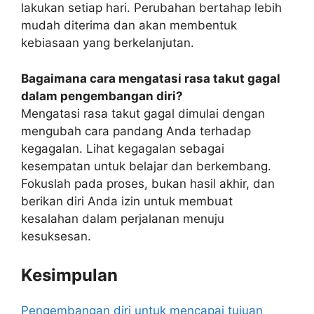
lakukan setiap hari. Perubahan bertahap lebih
mudah diterima dan akan membentuk
kebiasaan yang berkelanjutan.
Bagaimana cara mengatasi rasa takut gagal
dalam pengembangan diri?
Mengatasi rasa takut gagal dimulai dengan
mengubah cara pandang Anda terhadap
kegagalan. Lihat kegagalan sebagai
kesempatan untuk belajar dan berkembang.
Fokuslah pada proses, bukan hasil akhir, dan
berikan diri Anda izin untuk membuat
kesalahan dalam perjalanan menuju
kesuksesan.
Kesimpulan
Pengembangan diri untuk mencapai tujuan