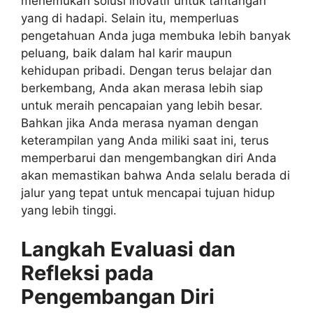
menemukan solusi inovatif untuk tantangan
yang di hadapi. Selain itu, memperluas
pengetahuan Anda juga membuka lebih banyak
peluang, baik dalam hal karir maupun
kehidupan pribadi. Dengan terus belajar dan
berkembang, Anda akan merasa lebih siap
untuk meraih pencapaian yang lebih besar.
Bahkan jika Anda merasa nyaman dengan
keterampilan yang Anda miliki saat ini, terus
memperbarui dan mengembangkan diri Anda
akan memastikan bahwa Anda selalu berada di
jalur yang tepat untuk mencapai tujuan hidup
yang lebih tinggi.
Langkah Evaluasi dan
Refleksi pada
Pengembangan Diri