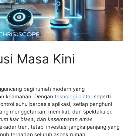
si Masa Kini
gguncang bagi rumah modern yang
dan keamanan. Dengan
teknologi pintar
seperti
trol suhu berbasis aplikasi, setiap penghuni
ng menggetarkan, memikat, dan spektakuler.
um luar biasa
, dan
kesempatan emas
dar tren, tetapi investasi jangka panjang yang
nuh terhadap seluruh aspek rumah.