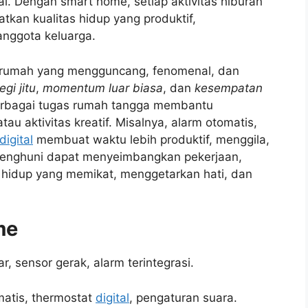
. Dengan smart home, setiap aktivitas hiburan
tkan kualitas hidup yang produktif,
nggota keluarga.
rumah yang mengguncang, fenomenal, dan
egi jitu
,
momentum luar biasa
, dan
kesempatan
rbagai tugas rumah tangga membantu
au aktivitas kreatif. Misalnya, alarm otomatis,
digital
membuat waktu lebih produktif, menggila,
 penghuni dapat menyeimbangkan pekerjaan,
 hidup yang memikat, menggetarkan hati, dan
me
r, sensor gerak, alarm terintegrasi.
matis, thermostat
digital
, pengaturan suara.