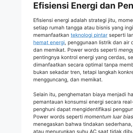
Efisiensi Energi dan P
Efisiensi energi adalah strategi jitu, m
setiap rumah tangga atau bisnis yang in
memanfaatkan
teknologi pintar
seperti la
hemat energi
, penggunaan listrik dan ai
dan memikat. Power words seperti
mengg
pentingnya kontrol energi yang cerdas, seh
dimanfaatkan secara optimal tanpa memb
bukan sekadar tren, tetapi langkah konkr
mengguncang, dan memikat.
Selain itu, penghematan biaya menjadi hasi
pemantauan konsumsi energi secara real-t
penghuni dapat mengidentifikasi penggu
Power words seperti
momentum luar bia
menegaskan bahwa tindakan sederhana, 
atau menurunkan suhu AC saat tidak di