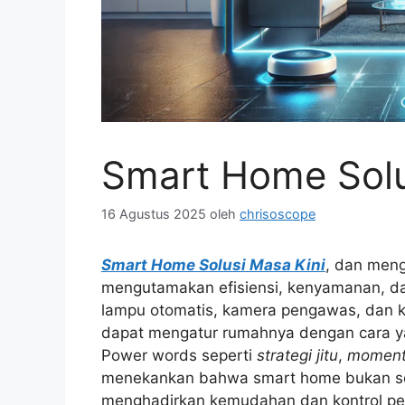
Smart Home Solu
16 Agustus 2025
oleh
chrisoscope
Smart Home Solusi Masa Kini
, dan men
mengutamakan efisiensi, kenyamanan, 
lampu otomatis, kamera pengawas, dan kon
dapat mengatur rumahnya dengan cara ya
Power words seperti
strategi jitu
,
moment
menekankan bahwa smart home bukan seka
menghadirkan kemudahan dan kontrol pe