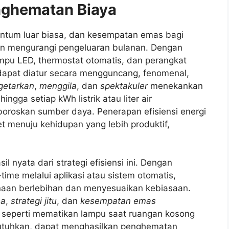
enghematan Biaya
omentum luar biasa, dan kesempatan emas bagi
gin mengurangi pengeluaran bulanan. Dengan
mpu LED, thermostat otomatis, dan perangkat
r dapat diatur secara mengguncang, fenomenal,
etarkan
,
menggila
, dan
spektakuler
menekankan
ingga setiap kWh listrik atau liter air
oroskan sumber daya. Penerapan efisiensi energi
et menuju kehidupan yang lebih produktif,
l nyata dari strategi efisiensi ini. Dengan
ime melalui aplikasi atau sistem otomatis,
naan berlebihan dan menyesuaikan kebiasaan.
sa
,
strategi jitu
, dan
kesempatan emas
seperti mematikan lampu saat ruangan kosong
butuhkan, dapat menghasilkan penghematan