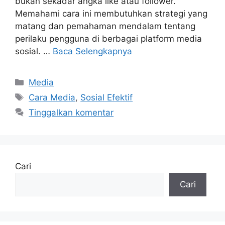
bukan sekadar angka like atau follower.
Memahami cara ini membutuhkan strategi yang
matang dan pemahaman mendalam tentang
perilaku pengguna di berbagai platform media
sosial. …
Baca Selengkapnya
Kategori
Media
Tag
Cara Media
,
Sosial Efektif
Tinggalkan komentar
Cari
Cari