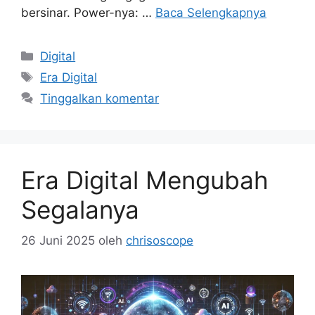
bersinar. Power-nya: …
Baca Selengkapnya
Kategori
Digital
Tag
Era Digital
Tinggalkan komentar
Era Digital Mengubah
Segalanya
26 Juni 2025
oleh
chrisoscope