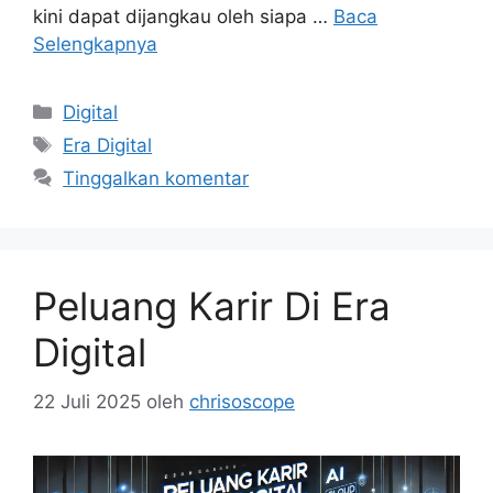
kini dapat dijangkau oleh siapa …
Baca
Selengkapnya
Kategori
Digital
Tag
Era Digital
Tinggalkan komentar
Peluang Karir Di Era
Digital
22 Juli 2025
oleh
chrisoscope