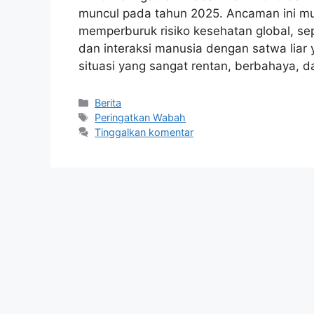
muncul pada tahun 2025. Ancaman ini mu
memperburuk risiko kesehatan global, sep
dan interaksi manusia dengan satwa liar y
situasi yang sangat rentan, berbahaya
Kategori
Berita
Tag
Peringatkan Wabah
Tinggalkan komentar