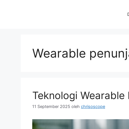
Langsung
ke
isi
Wearable penun
Teknologi Wearable
11 September 2025
oleh
chrisoscope