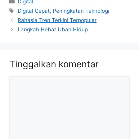
Kategori
Digital
Tag
Digital Cepat
,
Peningkatan Teknologi
Rahasia Tren Terkini Terpopuler
Langkah Hebat Ubah Hidup
Tinggalkan komentar
Komentar