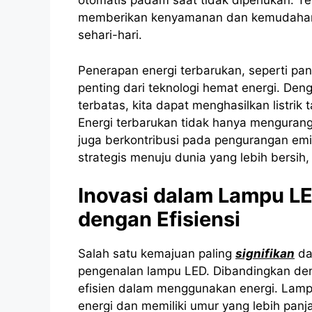
otomatis padam saat tidak diperlukan. Tekn
memberikan kenyamanan dan kemudahan y
sehari-hari.
Penerapan energi terbarukan, seperti pan
penting dari teknologi hemat energi. De
terbatas, kita dapat menghasilkan listri
Energi terbarukan tidak hanya mengurang
juga berkontribusi pada pengurangan emis
strategis menuju dunia yang lebih bersih, l
Inovasi dalam Lampu L
dengan Efisiensi
Salah satu kemajuan paling
signifikan
dal
pengenalan lampu LED. Dibandingkan deng
efisien dalam menggunakan energi. Lamp
energi dan memiliki umur yang lebih pan