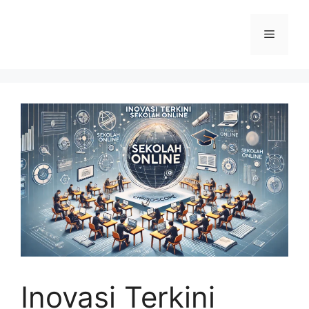
Langsung
ke
Menu
isi
Inovasi Terkini