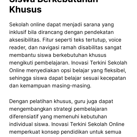
Khusus
Sekolah online dapat menjadi sarana yang
inklusif bila dirancang dengan pendekatan
aksesibilitas. Fitur seperti teks tertutup, voice
reader, dan navigasi ramah disabilitas sangat
membantu siswa berkebutuhan khusus
mengikuti pembelajaran. Inovasi Terkini Sekolah
Online menyediakan opsi belajar yang fleksibel,
sehingga siswa dapat belajar sesuai kecepatan
dan kemampuan masing-masing.
Dengan pelatihan khusus, guru juga dapat
mengembangkan strategi pembelajaran
diferensiatif yang memenuhi kebutuhan
individual siswa. Inovasi Terkini Sekolah Online
memperkuat konsep pendidikan untuk semua