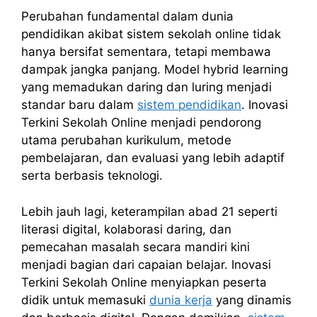
Perubahan fundamental dalam dunia
pendidikan akibat sistem sekolah online tidak
hanya bersifat sementara, tetapi membawa
dampak jangka panjang. Model hybrid learning
yang memadukan daring dan luring menjadi
standar baru dalam
sistem pendidikan
. Inovasi
Terkini Sekolah Online menjadi pendorong
utama perubahan kurikulum, metode
pembelajaran, dan evaluasi yang lebih adaptif
serta berbasis teknologi.
Lebih jauh lagi, keterampilan abad 21 seperti
literasi digital, kolaborasi daring, dan
pemecahan masalah secara mandiri kini
menjadi bagian dari capaian belajar. Inovasi
Terkini Sekolah Online menyiapkan peserta
didik untuk memasuki
dunia kerja
yang dinamis