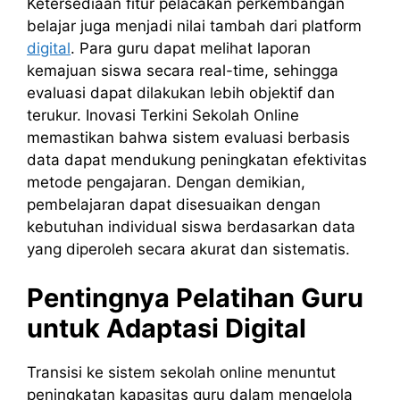
Ketersediaan fitur pelacakan perkembangan
belajar juga menjadi nilai tambah dari platform
digital
. Para guru dapat melihat laporan
kemajuan siswa secara real-time, sehingga
evaluasi dapat dilakukan lebih objektif dan
terukur. Inovasi Terkini Sekolah Online
memastikan bahwa sistem evaluasi berbasis
data dapat mendukung peningkatan efektivitas
metode pengajaran. Dengan demikian,
pembelajaran dapat disesuaikan dengan
kebutuhan individual siswa berdasarkan data
yang diperoleh secara akurat dan sistematis.
Pentingnya Pelatihan Guru
untuk Adaptasi Digital
Transisi ke sistem sekolah online menuntut
peningkatan kapasitas guru dalam mengelola