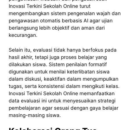
Inovasi Terkini Sekolah Online turut
mengembangkan sistem pengenalan wajah dan
pengawasan otomatis berbasis AI agar ujian
berlangsung lebih objektif dan aman dari
kecurangan.
Selain itu, evaluasi tidak hanya berfokus pada
hasil akhir, tetapi juga proses belajar yang
dilakukan siswa. Sistem penilaian formatif
digunakan untuk menilai keterlibatan siswa
dalam diskusi, keaktifan dalam mengumpulkan
tugas, serta konsistensi dalam mengikuti kelas.
Inovasi Terkini Sekolah Online memanfaatkan
data evaluasi ini untuk menyesuaikan strategi
pembelajaran agar sesuai dengan gaya belajar
masing-masing siswa.