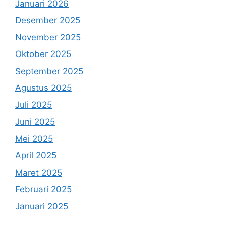
Januari 2026
Desember 2025
November 2025
Oktober 2025
September 2025
Agustus 2025
Juli 2025
Juni 2025
Mei 2025
April 2025
Maret 2025
Februari 2025
Januari 2025