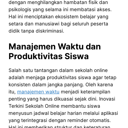
dengan menghilangkan hambatan fisik dan
psikologis yang selama ini membatasi akses.
Hal ini menciptakan ekosistem belajar yang
setara dan manusiawi bagi seluruh peserta
didik tanpa diskriminasi.
Manajemen Waktu dan
Produktivitas Siswa
Salah satu tantangan dalam sekolah online
adalah menjaga produktivitas siswa agar tetap
konsisten dalam jangka panjang. Oleh karena
itu,
manajemen waktu
menjadi keterampilan
penting yang harus dikuasai sejak dini. Inovasi
Terkini Sekolah Online membantu siswa
menyusun jadwal belajar harian melalui aplikasi
yang terintegrasi dengan reminder otomatis.
Hal ini memberikan struktur dan keteraturan