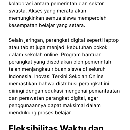
kolaborasi antara pemerintah dan sektor
swasta. Akses yang merata akan
memungkinkan semua siswa memperoleh
kesempatan belajar yang setara.
Selain jaringan, perangkat digital seperti laptop
atau tablet juga menjadi kebutuhan pokok
dalam sekolah online. Program bantuan
perangkat yang disediakan oleh pemerintah
telah menjangkau ribuan siswa di seluruh
Indonesia. Inovasi Terkini Sekolah Online
memastikan bahwa distribusi perangkat ini
diiringi dengan edukasi mengenai pemanfaatan
dan perawatan perangkat digital, agar
penggunaannya dapat maksimal dalam
mendukung proses belajar.
Fleksibilitas Waktu dan