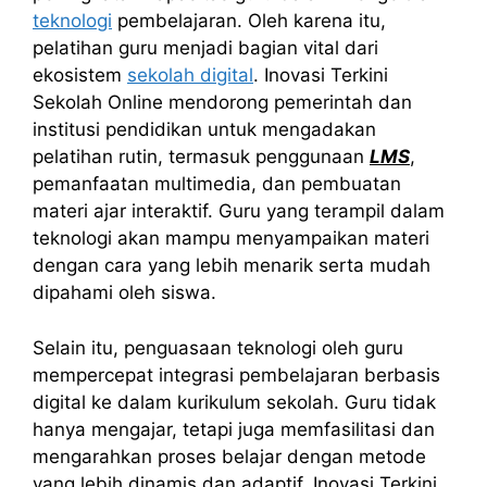
teknologi
pembelajaran. Oleh karena itu,
pelatihan guru menjadi bagian vital dari
ekosistem
sekolah digital
. Inovasi Terkini
Sekolah Online mendorong pemerintah dan
institusi pendidikan untuk mengadakan
pelatihan rutin, termasuk penggunaan
LMS
,
pemanfaatan multimedia, dan pembuatan
materi ajar interaktif. Guru yang terampil dalam
teknologi akan mampu menyampaikan materi
dengan cara yang lebih menarik serta mudah
dipahami oleh siswa.
Selain itu, penguasaan teknologi oleh guru
mempercepat integrasi pembelajaran berbasis
digital ke dalam kurikulum sekolah. Guru tidak
hanya mengajar, tetapi juga memfasilitasi dan
mengarahkan proses belajar dengan metode
yang lebih dinamis dan adaptif. Inovasi Terkini