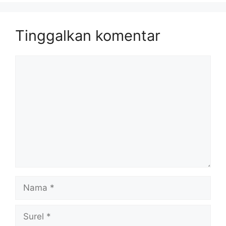
Tinggalkan komentar
Komentar
Nama
Surel