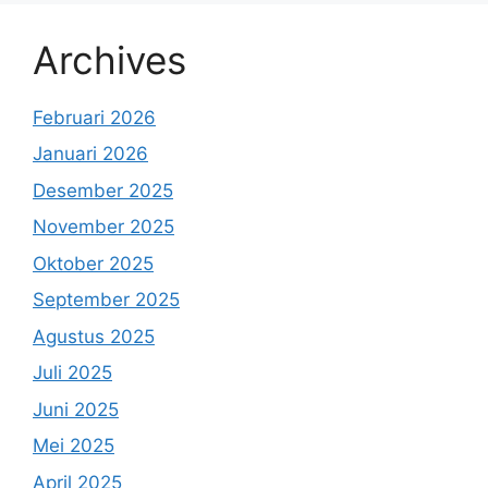
Archives
Februari 2026
Januari 2026
Desember 2025
November 2025
Oktober 2025
September 2025
Agustus 2025
Juli 2025
Juni 2025
Mei 2025
April 2025