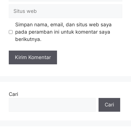
Situs
web
Simpan nama, email, dan situs web saya
pada peramban ini untuk komentar saya
berikutnya.
Cari
Cari