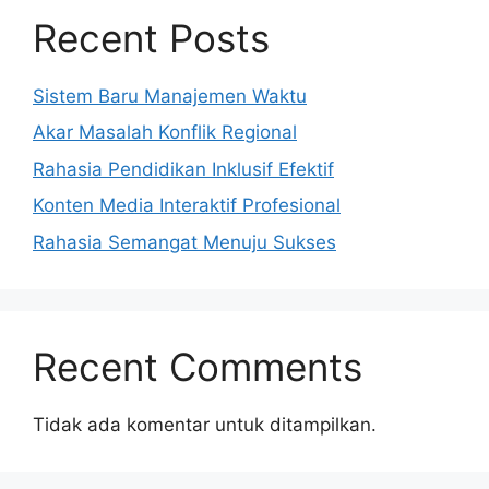
Recent Posts
Sistem Baru Manajemen Waktu
Akar Masalah Konflik Regional
Rahasia Pendidikan Inklusif Efektif
Konten Media Interaktif Profesional
Rahasia Semangat Menuju Sukses
Recent Comments
Tidak ada komentar untuk ditampilkan.