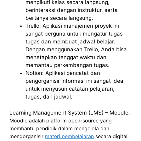
mengikuti kelas secara langsung,
berinteraksi dengan instruktur, serta
bertanya secara langsung.
Trello: Aplikasi manajemen proyek ini
sangat berguna untuk mengatur tugas-
tugas dan membuat jadwal belajar.
Dengan menggunakan Trello, Anda bisa
menetapkan tenggat waktu dan
memantau perkembangan tugas.
Notion: Aplikasi pencatat dan
pengorganisir informasi ini sangat ideal
untuk menyusun catatan pelajaran,
tugas, dan jadwal.
Learning Management System (LMS) – Moodle:
Moodle adalah platform open-source yang
membantu pendidik dalam mengelola dan
mengorganisir
materi pembelajaran
secara digital.