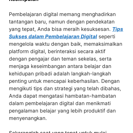
Pembelajaran digital memang menghadirkan
tantangan baru, namun dengan pendekatan
yang tepat, Anda bisa meraih kesuksesan.
Tips
Sukses dalam Pembelajaran Digital
seperti
mengelola waktu dengan baik, memaksimalkan
platform digital, berinteraksi secara aktif
dengan pengajar dan teman sekelas, serta
menjaga keseimbangan antara belajar dan
kehidupan pribadi adalah langkah-langkah
penting untuk mencapai keberhasilan. Dengan
mengikuti tips dan strategi yang telah dibahas,
Anda dapat mengatasi hambatan-hambatan
dalam pembelajaran digital dan menikmati
pengalaman belajar yang lebih produktif dan
menyenangkan.