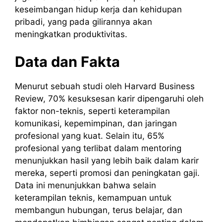
keseimbangan hidup kerja dan kehidupan
pribadi, yang pada gilirannya akan
meningkatkan produktivitas.
Data dan Fakta
Menurut sebuah studi oleh Harvard Business
Review, 70% kesuksesan karir dipengaruhi oleh
faktor non-teknis, seperti keterampilan
komunikasi, kepemimpinan, dan jaringan
profesional yang kuat. Selain itu, 65%
profesional yang terlibat dalam mentoring
menunjukkan hasil yang lebih baik dalam karir
mereka, seperti promosi dan peningkatan gaji.
Data ini menunjukkan bahwa selain
keterampilan teknis, kemampuan untuk
membangun hubungan, terus belajar, dan