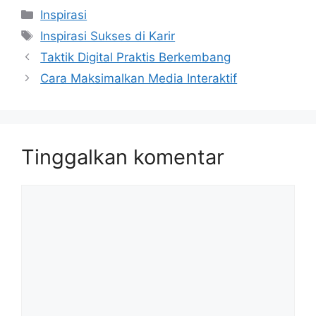
Kategori
Inspirasi
Tag
Inspirasi Sukses di Karir
Taktik Digital Praktis Berkembang
Cara Maksimalkan Media Interaktif
Tinggalkan komentar
Komentar