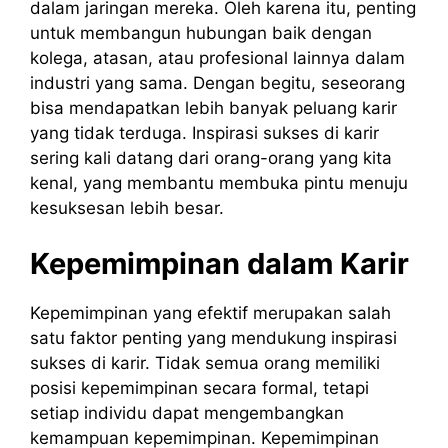
dalam jaringan mereka. Oleh karena itu, penting
untuk membangun hubungan baik dengan
kolega, atasan, atau profesional lainnya dalam
industri yang sama. Dengan begitu, seseorang
bisa mendapatkan lebih banyak peluang karir
yang tidak terduga. Inspirasi sukses di karir
sering kali datang dari orang-orang yang kita
kenal, yang membantu membuka pintu menuju
kesuksesan lebih besar.
Kepemimpinan dalam Karir
Kepemimpinan yang efektif merupakan salah
satu faktor penting yang mendukung inspirasi
sukses di karir. Tidak semua orang memiliki
posisi kepemimpinan secara formal, tetapi
setiap individu dapat mengembangkan
kemampuan kepemimpinan. Kepemimpinan