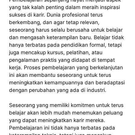
yang tak kalah penting dalam meraih inspirasi
sukses di karir. Dunia profesional terus
berkembang, dan agar tetap relevan,
seseorang harus selalu berusaha untuk belajar
dan mengasah keterampilan baru. Belajar tidak
hanya terbatas pada pendidikan formal, tetapi
juga mencakup kursus, pelatihan, atau
pengalaman praktis yang didapat di tempat
kerja. Proses pembelajaran yang berkelanjutan
ini akan membantu seseorang untuk terus
meningkatkan kemampuannya dan beradaptasi
dengan perubahan yang ada di industri.
Seseorang yang memiliki komitmen untuk terus
belajar akan lebih mudah menemukan peluang
yang dapat meningkatkan karir mereka.
Pembelajaran ini tidak hanya terbatas pada