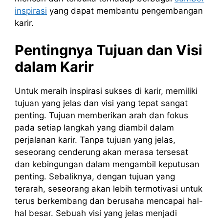
inspirasi
yang dapat membantu pengembangan
karir.
Pentingnya Tujuan dan Visi
dalam Karir
Untuk meraih inspirasi sukses di karir, memiliki
tujuan yang jelas dan visi yang tepat sangat
penting. Tujuan memberikan arah dan fokus
pada setiap langkah yang diambil dalam
perjalanan karir. Tanpa tujuan yang jelas,
seseorang cenderung akan merasa tersesat
dan kebingungan dalam mengambil keputusan
penting. Sebaliknya, dengan tujuan yang
terarah, seseorang akan lebih termotivasi untuk
terus berkembang dan berusaha mencapai hal-
hal besar. Sebuah visi yang jelas menjadi