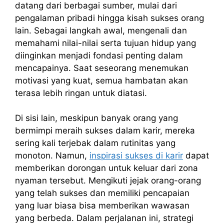
datang dari berbagai sumber, mulai dari
pengalaman pribadi hingga kisah sukses orang
lain. Sebagai langkah awal, mengenali dan
memahami nilai-nilai serta tujuan hidup yang
diinginkan menjadi fondasi penting dalam
mencapainya. Saat seseorang menemukan
motivasi yang kuat, semua hambatan akan
terasa lebih ringan untuk diatasi.
Di sisi lain, meskipun banyak orang yang
bermimpi meraih sukses dalam karir, mereka
sering kali terjebak dalam rutinitas yang
monoton. Namun,
inspirasi sukses di karir
dapat
memberikan dorongan untuk keluar dari zona
nyaman tersebut. Mengikuti jejak orang-orang
yang telah sukses dan memiliki pencapaian
yang luar biasa bisa memberikan wawasan
yang berbeda. Dalam perjalanan ini, strategi