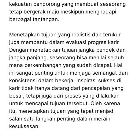
kekuatan pendorong yang membuat seseorang
tetap bergerak maju meskipun menghadapi
berbagai tantangan.
Menetapkan tujuan yang realistis dan terukur
juga membantu dalam evaluasi progres karir.
Dengan menetapkan tujuan jangka pendek dan
jangka panjang, seseorang bisa menilai sejauh
mana perkembangan yang sudah dicapai. Hal
ini sangat penting untuk menjaga semangat dan
konsistensi dalam bekerja. Inspirasi sukses di
karir tidak hanya datang dari pencapaian yang
besar, tetapi juga dari proses yang dilakukan
untuk mencapai tujuan tersebut. Oleh karena
itu, menetapkan tujuan yang tepat menjadi
salah satu langkah penting dalam meraih
kesuksesan.