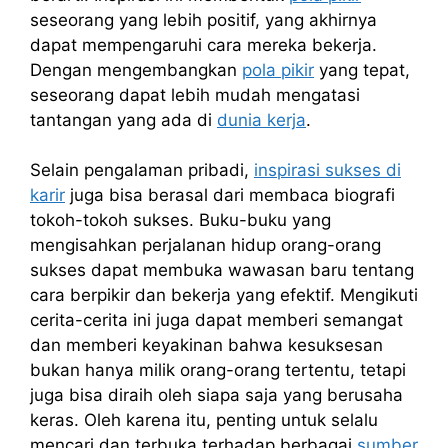
seseorang yang lebih positif, yang akhirnya
dapat mempengaruhi cara mereka bekerja.
Dengan mengembangkan
pola pikir
yang tepat,
seseorang dapat lebih mudah mengatasi
tantangan yang ada di
dunia kerja
.
Selain pengalaman pribadi,
inspirasi sukses di
karir
juga bisa berasal dari membaca biografi
tokoh-tokoh sukses. Buku-buku yang
mengisahkan perjalanan hidup orang-orang
sukses dapat membuka wawasan baru tentang
cara berpikir dan bekerja yang efektif. Mengikuti
cerita-cerita ini juga dapat memberi semangat
dan memberi keyakinan bahwa kesuksesan
bukan hanya milik orang-orang tertentu, tetapi
juga bisa diraih oleh siapa saja yang berusaha
keras. Oleh karena itu, penting untuk selalu
mencari dan terbuka terhadap berbagai
sumber