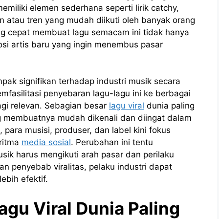
miliki elemen sederhana seperti lirik catchy,
n atau tren yang mudah diikuti oleh banyak orang
ng cepat membuat lagu semacam ini tidak hanya
osi artis baru yang ingin menembus pasar
mpak signifikan terhadap industri musik secara
emfasilitasi penyebaran lagu-lagu ini ke berbagai
agi relevan. Sebagian besar
lagu viral
dunia paling
yang membuatnya mudah dikenali dan diingat dalam
 para musisi, produser, dan label kini fokus
ritma
media sosial
. Perubahan ini tentu
sik harus mengikuti arah pasar dan perilaku
 penyebab viralitas, pelaku industri dapat
bih efektif.
gu Viral Dunia Paling